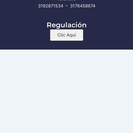
3192871534 – 3176458674
Regulación
Clic Aquí