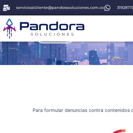
Ir
servicioalcliente@pandorasoluciones.com.co
3192871
al
contenido
Para formular denuncias contra contenidos d