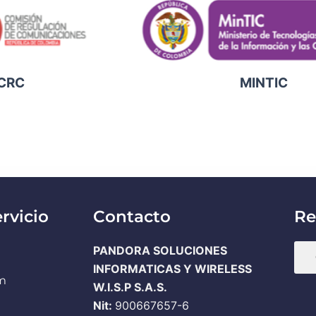
RC
MINTIC
rvicio
Contacto
Re
PANDORA SOLUCIONES
m
INFORMATICAS Y WIRELESS
pm
W.I.S.P S.A.S.
Nit:
900667657-6